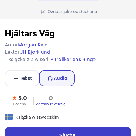
Oznacz jako odsłuchane
Hjältars Väg
Autor
Morgan Rice
Lektor
Ulf Bjorklund
1 książka z 2 w serii
«Trollkarlens Ring»
Tekst
Audio
5,0
0
1 oceny
Zostaw recenzję
Książka w szwedzkim
Słuchaj