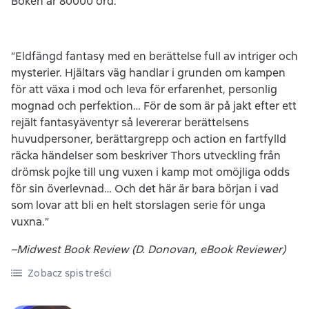
Boken är 80000 ord.
”Eldfängd fantasy med en berättelse full av intriger och
mysterier. Hjältars väg handlar i grunden om kampen
för att växa i mod och leva för erfarenhet, personlig
mognad och perfektion… För de som är på jakt efter ett
rejält fantasyäventyr så levererar berättelsens
huvudpersoner, berättargrepp och action en fartfylld
räcka händelser som beskriver Thors utveckling från
drömsk pojke till ung vuxen i kamp mot omöjliga odds
för sin överlevnad… Och det här är bara början i vad
som lovar att bli en helt storslagen serie för unga
vuxna.”
–Midwest Book Review (D. Donovan, eBook Reviewer)
Zobacz spis treści