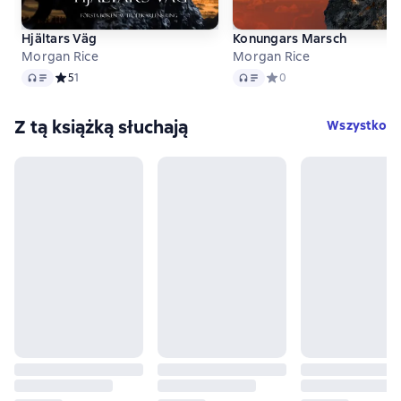
Hjältars Väg
Konungars Marsch
Morgan Rice
Morgan Rice
Audio
Audio
Средний рейтинг 5 на основе 1 оценок
5
1
Средний рейтинг 0 на ос
0
Z tą książką słuchają
Wszystko