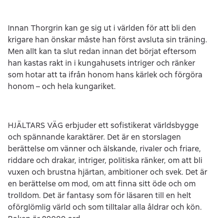
Innan Thorgrin kan ge sig ut i världen för att bli den
krigare han önskar måste han först avsluta sin träning.
Men allt kan ta slut redan innan det börjat eftersom
han kastas rakt in i kungahusets intriger och ränker
som hotar att ta ifrån honom hans kärlek och förgöra
honom – och hela kungariket.
HJÄLTARS VÄG erbjuder ett sofistikerat världsbygge
och spännande karaktärer. Det är en storslagen
berättelse om vänner och älskande, rivaler och friare,
riddare och drakar, intriger, politiska ränker, om att bli
vuxen och brustna hjärtan, ambitioner och svek. Det är
en berättelse om mod, om att finna sitt öde och om
trolldom. Det är fantasy som för läsaren till en helt
oförglömlig värld och som tilltalar alla åldrar och kön.