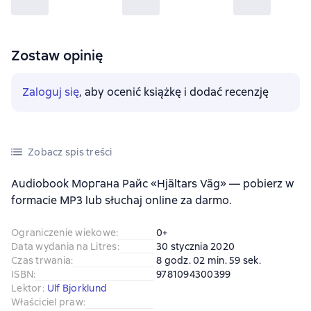
Zostaw opinię
Zaloguj się
, aby ocenić książkę i dodać recenzję
Zobacz spis treści
Audiobook Моргана Райс «Hjältars Väg» — pobierz w
formacie MP3 lub słuchaj online za darmo.
Ograniczenie wiekowe
:
0+
Data wydania na Litres
:
30 stycznia 2020
Czas trwania
:
8 godz. 02 min. 59 sek.
ISBN
:
9781094300399
Lektor
:
Ulf Bjorklund
Właściciel praw
: