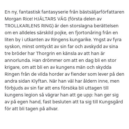
En ny, fantastisk fantasyserie från bästsäljarförfattaren
Morgan Rice! HJÄLTARS VÄG (första delen av
TROLLKARLENS RING) är den storslagna berättelsen
om en alldeles särskild pojke, en fjortonåring från en
liten by i utkanten av Ringens kungarike. Yngst av fyra
syskon, minst omtyckt av sin far och avskydd av sina
tre bröder har Thorgrin en känsla av att han är
annorlunda. Han drömmer om att en dag bli en stor
krigare, om att bli en av kungens män och skydda
Ringen från de vilda horder av fiender som lever på den
andra sidan Klyftan. När han väl har åldern inne, men
förbjuds av sin far att ens försöka bli uttagen till
kungens legion så vägrar han att ge upp: han ger sig
av på egen hand, fast besluten att ta sig till Kungsgård
för att bli tagen på allvar.