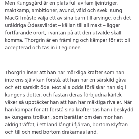
Men Kungsgård är en plats full av familjeintriger,
maktkamp, ambitioner, avund, våld och svek. Kung
MacGil måste välja ett av sina barn till arvinge, och det
uråldriga Ödessvärdet – källan till all makt – ligger
fortfarande orört, i väntan på att den utvalde skall
komma. Thorgrin är en främling och kämpar för att bli
accepterad och tas in i Legionen.
Thorgrin inser att han har märkliga krafter som han
inte ens själv kan förstå, att han har en särskild gåva
och ett särskilt öde. Mot alla odds förälskar han sig i
kungens dotter, och fastän deras förbjudna kärlek
växer så upptäcker han att han har mäktiga rivaler. När
han kämpar för att förstå sina krafter tas han i beskydd
av kungens trollkarl, som berättar om den mor han
aldrig träffat, i ett land långt i fjärran, bortom Klyftan
och till och med bortom drakarnas land.