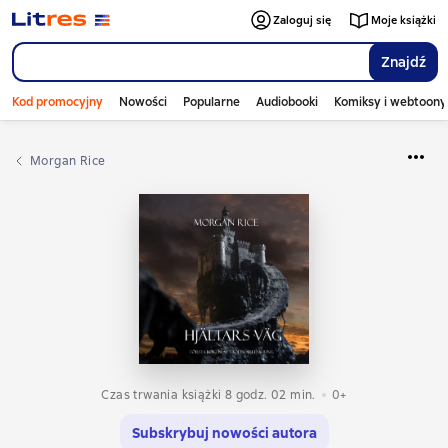
Zaloguj się
Moje książki
Znajdź
Kod promocyjny
Nowości
Popularne
Audiobooki
Komiksy i webtoony
Morgan Rice
Czas trwania książki 8 godz. 02 min.
0+
Subskrybuj nowości autora