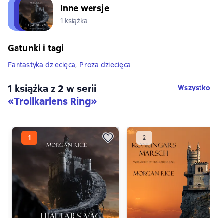
Inne wersje
1 książka
Gatunki i tagi
Fantastyka dziecięca
,
Proza dziecięca
1 książka z 2 w serii
Wszystko
«Trollkarlens Ring»