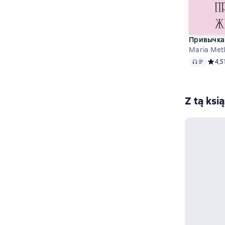
Привычка
Maria Metl
Audio
Средн
4,5
Z tą ksi