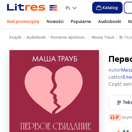
Katalog
PL
Kod promocyjny
Nowości
Popularne
Audiobooki
K
Książki
Audiobooki
romanse wpsółczesne
Masza Traub
📚 
Пе
Перв
Autor
Masz
Lektor
Еле
Część seri
Tek
Audio
zsyn