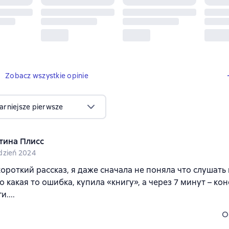
1 opinia
Zobacz wszystkie opinie
arniejsze pierwsze
тина Плисс
dzień 2024
короткий рассказ, я даже сначала не поняла что слушать 
о какая то ошибка, купила «книгу», а через 7 минут – ко
....
O