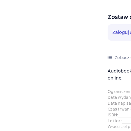
Zostaw 
Zaloguj 
Zobacz s
Audiobook
online.
Ograniczen
Data wydani
Data napisa
Czas trwani
ISBN
:
Lektor
:
Właściciel 