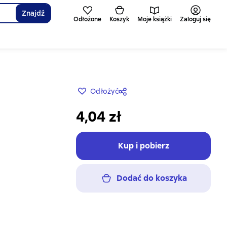
Znajdź
Odłożone
Koszyk
Moje książki
Zaloguj się
Odłożyć
4,04 zł
Kup i pobierz
Dodać do koszyka