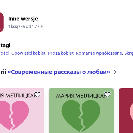
Inne wersje
1 książka od 1,77 zł
 tagi
łości
,
Opowieści kobiet
,
Proza ​​kobiet
,
Romanse wpsółczesne
,
Skrę
rii
«
Современные рассказы о любви
»