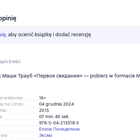
opinię
się
, aby ocenić książkę i dodać recenzję
pis treści
 Маши Трауб «Первое свидание» — pobierz w formacie MP
ie wiekowe
:
16+
a na Litres
:
04 grudnia 2024
nia
:
2015
a
:
07 min. 40 sek.
978-5-04-213318-3
Елена Понеделина
praw
:
Эксмо