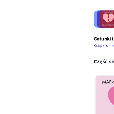
Gatunki i
Książki o mi
Część se