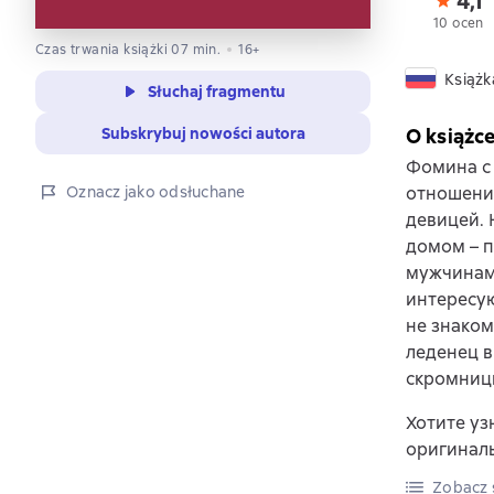
4,1
10 ocen
Czas trwania książki 07 min.
16+
Książk
Słuchaj fragmentu
Subskrybuj nowości autora
O książc
Фомина с 
Oznacz jako odsłuchane
отношения
девицей. 
домом – п
мужчинами
интересую
не знаком
леденец в
скромниц
Хотите уз
оригиналь
Zobacz s