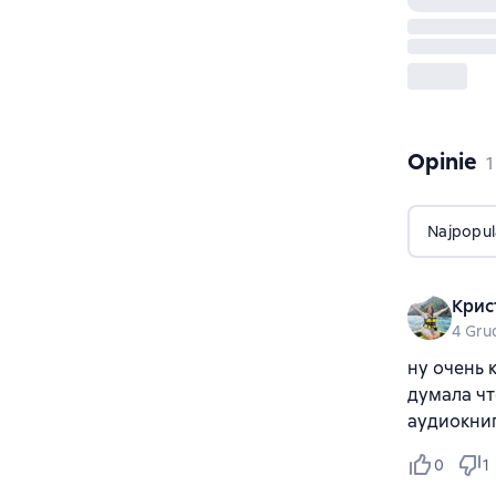
Opinie
,
1
Najpopul
Крис
4 Gru
ну очень 
думала чт
аудиокниги
0
1