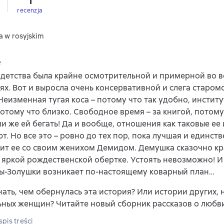
1
recenzja
a w rosyjskim
e
детства была крайне осмотрительной и примерной во в
х. Вот и выросла очень консервативной и слега старо
Неизменная тугая коса – потому что так удобно, институ
отому что близко. Свободное время – за книгой, потому 
 же ей бегать! Да и вообще, отношения как таковые ее 
т. Но все это – ровно до тех пор, пока лучшая и единст
ит ее со своим женихом Демидом. Демушка сказочно кра
 яркой рождественской обертке. Устоять невозможно! И 
ы-Золушки возникает по-настоящему коварный план…
нать, чем обернулась эта история? Или истории других, 
ных женщин? Читайте новый сборник рассказов о любв
pis treści