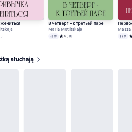
 жениться
В четверг – к третьей паре
Перво
itskaja
Maria Metlitskaja
Masza 
Audio
Audio
ий рейтинг 4,5 на основе 15 оценок
15
Средний рейтинг 4,5 на основе 18 оценок
4,5
18
С
ążką słuchają