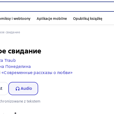
omiksy i webtoony
Aplikacje mobilne
Opublikuj książkę
рвое свидание
ое свидание
a Traub
на Понеделина
i
«Современные рассказы о любви»
st
Audio
chronizowane z tekstem