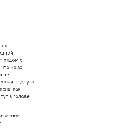
сех
модной
т рядом с
что не за
и не
венная подруга
сив, как
тут в голове
не менее
и!