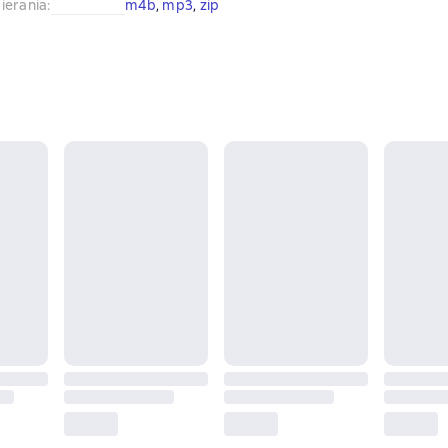
ierania
:
m4b
, 
mp3
, 
zip