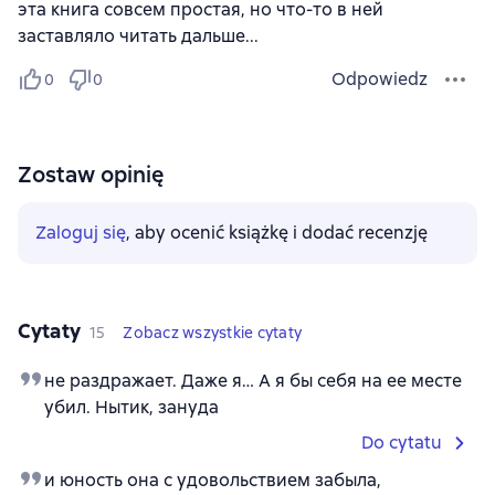
эта книга совсем простая, но что-то в ней
заставляло читать дальше...
Odpowiedz
0
0
Zostaw opinię
Zaloguj się
, aby ocenić książkę i dodać recenzję
Cytaty
15
Zobacz wszystkie cytaty
не раздражает. Даже я… А я бы себя на ее месте
убил. Нытик, зануда
Do cytatu
и юность она с удовольствием забыла,