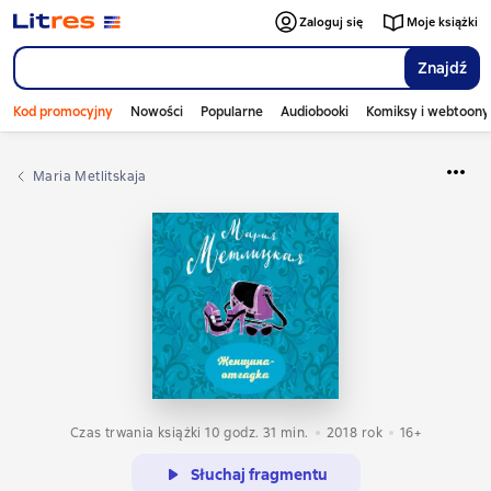
Zaloguj się
Moje książki
Znajdź
Kod promocyjny
Nowości
Popularne
Audiobooki
Komiksy i webtoony
Maria Metlitskaja
Czas trwania książki 10 godz. 31 min.
2018
rok
16+
Słuchaj fragmentu