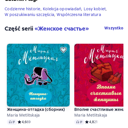
Codzienne historie
,
Kolekcja opowiadań
,
Losy kobiet
,
W poszukiwaniu szczęścia
,
Współczesna literatura
Część serii
«
Женское счастье
»
Wszystko
Женщина-отгадка (сборник)
Вполне счастливые женщи
Maria Metlitskaja
Maria Metlitskaja
Audio
Audio
Средний рейтинг 4,6 на основе 69 оценок
4,6
69
Средний рейтинг 4,8 на о
4,8
21