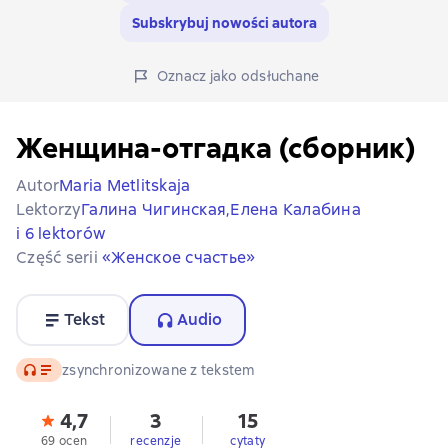
Subskrybuj nowości autora
Oznacz jako odsłuchane
Женщина-отгадка (сборник)
Autor
Maria Metlitskaja
Lektorzy
Галина Чигинская,
Елена Калабина
i 6 lektorów
Część serii
«Женское счастье»
Tekst
Audio
Audio
zsynchronizowane z tekstem
4,7
3
15
69 ocen
recenzje
cytaty