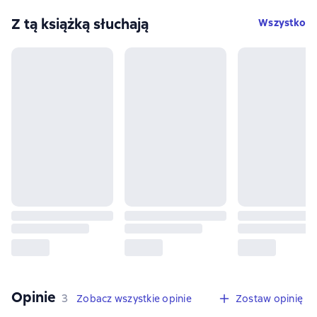
Z tą książką słuchają
Wszystko
Opinie
,
3 opinie
3
Zobacz wszystkie opinie
Zostaw opinię