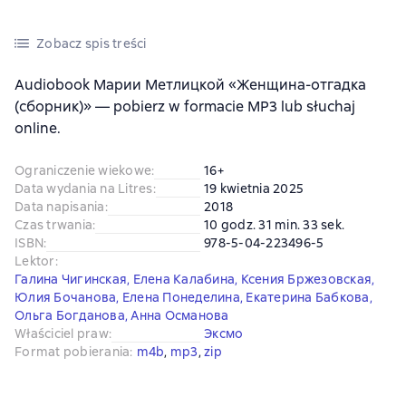
Zobacz spis treści
Audiobook Марии Метлицкой «Женщина-отгадка
(сборник)» — pobierz w formacie MP3 lub słuchaj
online.
Ograniczenie wiekowe
:
16+
Data wydania na Litres
:
19 kwietnia 2025
Data napisania
:
2018
Czas trwania
:
10 godz. 31 min. 33 sek.
ISBN
:
978-5-04-223496-5
Lektor
:
Галина Чигинская
,
Елена Калабина
,
Ксения Бржезовская
,
Юлия Бочанова
,
Елена Понеделина
,
Екатерина Бабкова
,
Ольга Богданова
,
Анна Османова
Właściciel praw
:
Эксмо
Format pobierania
:
m4b
, 
mp3
, 
zip