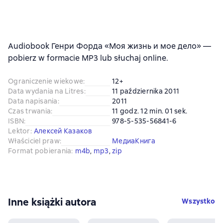
Audiobook Генри Форда «Моя жизнь и мое дело» —
pobierz w formacie MP3 lub słuchaj online.
Ograniczenie wiekowe
:
12+
Data wydania na Litres
:
11 października 2011
Data napisania
:
2011
Czas trwania
:
11 godz. 12 min. 01 sek.
ISBN
:
978-5-535-56841-6
Lektor
:
Алексей Казаков
Właściciel praw
:
МедиаКнига
Format pobierania
:
m4b
, 
mp3
, 
zip
Inne książki autora
Wszystko