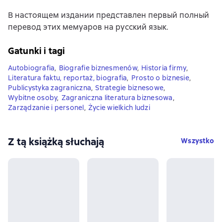
В настоящем издании представлен первый полный
перевод этих мемуаров на русский язык.
Gatunki i tagi
Autobiografia
,
Biografie biznesmenów
,
Historia firmy
,
Literatura faktu, reportaż, biografia
,
Prosto o biznesie
,
Publicystyka zagraniczna
,
Strategie biznesowe
,
Wybitne osoby
,
Zagraniczna literatura biznesowa
,
Zarządzanie i personel
,
Życie wielkich ludzi
Z tą książką słuchają
Wszystko