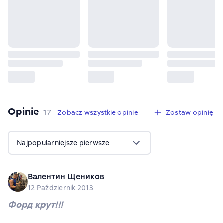
Opinie
,
17 opinie
17
Zobacz wszystkie opinie
Zostaw opinię
Najpopularniejsze pierwsze
Валентин Щеников
12 Październik 2013
Форд крут!!!