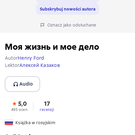
Subskrybuj nowości autora
Oznacz jako odsłuchane
Моя жизнь и мое дело
Autor
Henry Ford
Lektor
Алексей Казаков
Audio
5,0
17
495 ocen
recenzji
Książka w rosyjskim