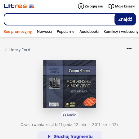
Zaloguj się
Moje książki
Znajdź
Kod promocyjny
Nowości
Popularne
Audiobooki
Komiksy i webtoony
Henry Ford
Audio
Czas trwania książki 11 godz. 12 min.
2011
rok
12+
Słuchaj fragmentu