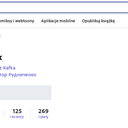
omiksy i webtoony
Aplikacje mobilne
Opublikuj książkę
к
к
z Kafka
тор Рудниченко
125
269
recenzji
cytaty