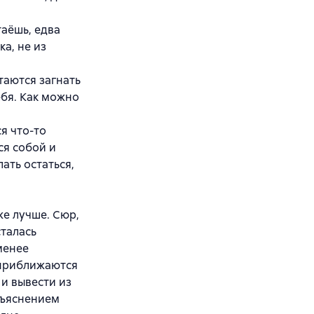
таёшь, едва
ка, не из
таются загнать
бя. Как можно
я что-то
ся собой и
ать остаться,
же лучше. Сюр,
сталась
менее
 приближаются
 и вывести из
зъяснением