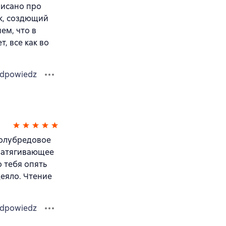
писано про
ок, создющий
ем, что в
, все как во
dpowiedz
полубредовое
 затягивающее
 тебя опять
деяло. Чтение
dpowiedz