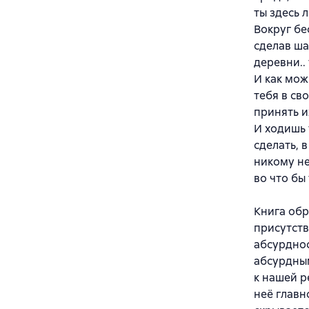
ты здесь 
Вокруг бе
сделав ша
деревни.. 
И как мож
тебя в св
принять и
И ходишь 
сделать, 
никому не
во что бы
Книга обр
присутств
абсурднос
абсурдным
к нашей р
неё главн