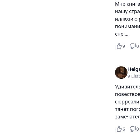
Мне книга
нашу стра
иллюзию 
понимании
сне....
9
0
Helg
9 Lis
Удивитель
повествов
сюрреализ
тянет пог
замечател
6
0