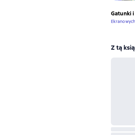
Gatunki i
Ekranowyc
Z tą ksi