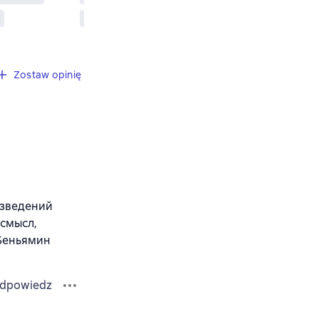
Zostaw opinię
изведений
 смысл,
 Беньямин
dpowiedz