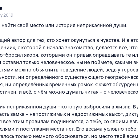
а
ty 2019
 найти своё место или история неприкаянной души.
ий автор для тех, кто хочет окунуться в чувства. И в это
нии», с которой я начала знакомство, делается всё, чт
отбросил якоря, которыми он привык оправдывать те и
и оставил только человеческое. Вы не поймёте, какими 
тями можно объяснить поведение людей, ведь у героев
ьности, ни определённого существующего географичес
я, ни определённых временных рамок. Сюжет абсурден 
тичен, и всё, о чём можно думать читая – о человеческ
ия неприкаянной души – которую выбросили в жизнь. В
асть замка – непостижимых и недостижимых высот, дик
И все этим правилам подчиняются, а тебе, со своими вз
слями и поступками места нет. Его весьма условно тебе 
талось только немного обосноваться, но место твоё всем