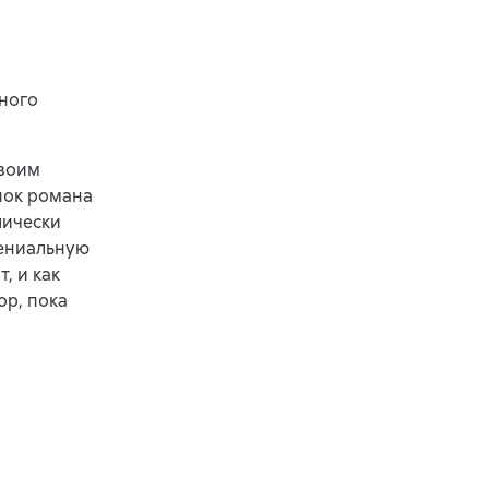
ного
своим
нок романа
лически
гениальную
, и как
ор, пока