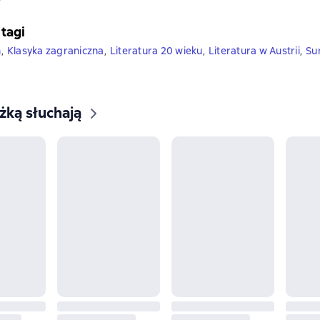
 tagi
h
,
Klasyka zagraniczna
,
Literatura 20 wieku
,
Literatura w Austrii
,
Su
ążką słuchają