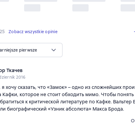
125 opinie
25
Zobacz wszystkie opinie
arniejsze pierwsze
ор Ткачев
dziernik 2016
 я хочу сказать, что «Замок» – одно из сложнейших про
 Кафки, которое не стоит обходить мимо. Чтобы понять
братиться к критической литературе по Кафке. Вальтер
ли биографический «Узник абсолюта» Макса Брода.
O