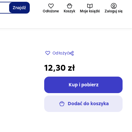
Znajdź
Odłożone
Koszyk
Moje książki
Zaloguj się
Odłożyć
12,30 zł
Kup i pobierz
Dodać do koszyka