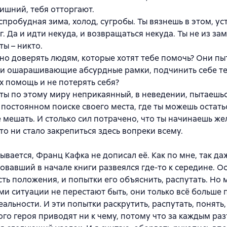
лишний, тебя отторгают.
спробудная зима, холод, сугробы. Ты вязнешь в этом, ус
г. Да и идти некуда, и возвращаться некуда. Ты не из зам
ты – никто.
но доверять людям, которые хотят тебе помочь? Они пы
ои ошарашивающие абсурдные рамки, подчинить себе те
х помощь и не потерять себя?
ты по этому миру неприкаянный, в неведении, пытаешьс
в постоянном поиске своего места, где ты можешь остать
 мешать. И столько сил потрачено, что ты начинаешь жел
 то ни стало закрепиться здесь вопреки всему.
ывается, Франц Кафка не дописал её. Как по мне, так да
овавший в начале книги развеялся где-то к середине. О
ть положения, и попытки его объяснить, распутать. Но 
и ситуации не перестают быть, они только всё больше
еальности. И эти попытки раскрутить, распутать, понять,
ого героя приводят ни к чему, потому что за каждым ра