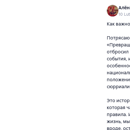
Алён
10 Lu
Как важно
Потрясающ
«Превраще
отбросил 
события, 
особеннос
национал
положени
сюрриалис
Это истор
которая ч
правила. 
жизнь, мы
вроде, ос