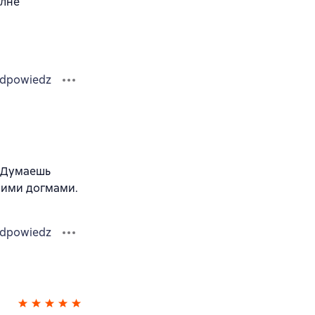
олне
dpowiedz
. Думаешь
шими догмами.
dpowiedz