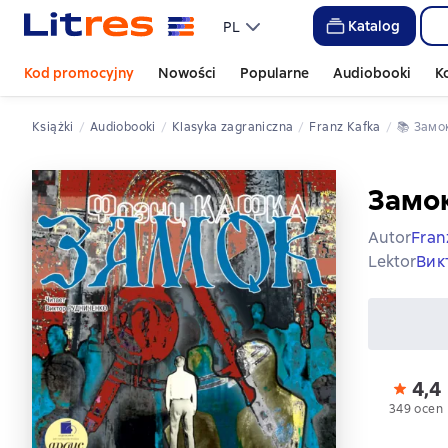
Katalog
PL
Kod promocyjny
Nowości
Popularne
Audiobooki
K
Książki
Audiobooki
klasyka zagraniczna
Franz Kafka
📚 
Замо
Замо
Autor
Fran
Lektor
Вик
4,4
349 ocen