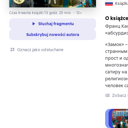
Książk
Czas trwania książki 13 godz. 25 min.
12+
O książc
Słuchaj fragmentu
Франц Каф
«абсурди
Subskrybuj nowości autora
«Замок» –
Oznacz jako odsłuchane
странным
прост и о
многознач
сатиру на
религиозн
человек с
Zobacz s