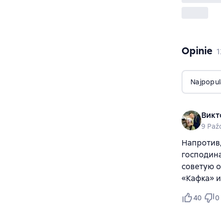
Opinie
,
1
Najpopul
Викт
9 Paź
Напротив,
господина
советую о
«Кафка» и
40
0