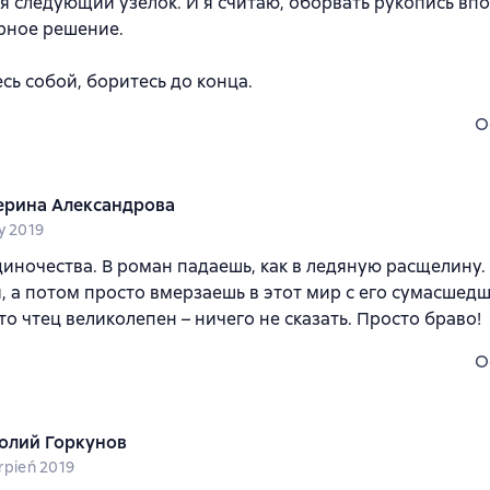
я следующий узелок. И я считаю, оборвать рукопись вп
рное решение.
сь собой, боритесь до конца.
O
ерина Александрова
y 2019
диночества. В роман падаешь, как в ледяную расщелину
, а потом просто вмерзаешь в этот мир с его сумасшед
что чтец великолепен – ничего не сказать. Просто браво!
O
олий Горкунов
erpień 2019