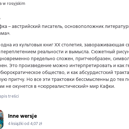
a w rosyjskim
e
ка – австрийский писатель, основоположник литератур
зма».
 одна из культовых книг ХХ столетия, завораживающая 
 переплетением реальности и вымысла. Сюжетный рису
дновременно предельно сложен, притчеобразен, симво
ен. Это произведение можно интерпретировать и как 
 бюрократическое общество, и как абсурдистский трактат
ую притчу. Но все эти трактовки бессмысленны до тех п
ам не окунется в «сюрреалистический» мир Кафки.
pis treści
Inne wersje
4 książki od 4,07 zł