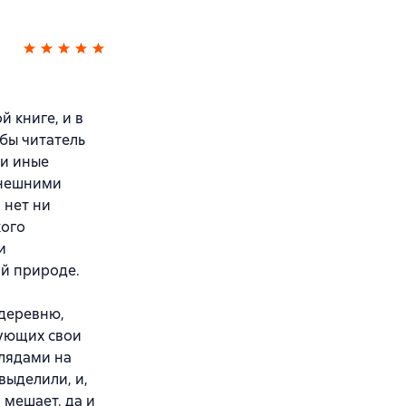
й книге, и в
обы читатель
ли иные
внешними
 нет ни
кого
и
ой природе.
 деревню,
тующих свои
глядами на
выделили, и,
 мешает, да и