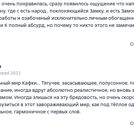
 очень понравилась, сразу появилось ощущение что на
ну, где с есть народ , поклоняющийся Замку, и есть Зам
работы и озабоченый исключительно личным обогащени
 К полный абсурд, но почему то никто этого не замечает
O
a
topad 2022
ный мир Кафки… Тягучее, засасывающее, полусонное, 
ание, иногда вдруг абсолютно реалистичное, но вновь
мом. Иногда злишься на эту бредовость, но очень скоро
рузиться в этот завораживающий мир, как под тёплое о
ьное, гармоничное с первых слов.
O