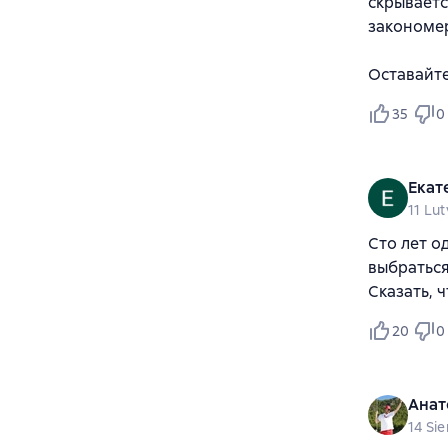
скрываетс
закономе
Оставайте
35
0
Екат
11 Lut
Сто лет о
выбраться
Сказать, 
20
0
Анат
14 Si