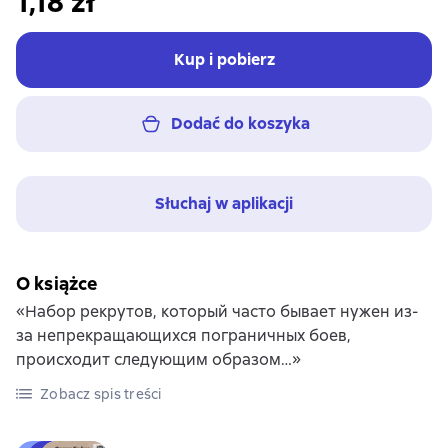
1,18 zł
Kup i pobierz
Dodać do koszyka
Słuchaj w aplikacji
O książce
«Набор рекрутов, который часто бывает нужен из-
за непрекращающихся пограничных боев,
происходит следующим образом…»
Zobacz spis treści