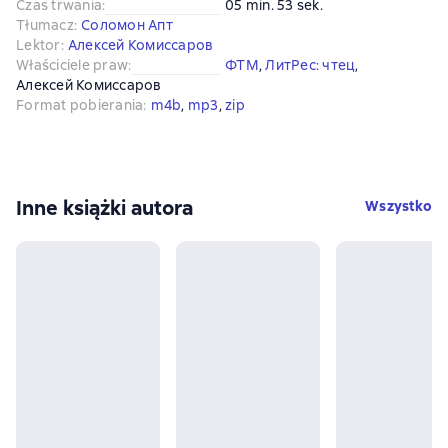
Czas trwania
:
05 min. 53 sek.
Tłumacz
:
Соломон Апт
Lektor
:
Алексей Комиссаров
Właściciele praw
:
ФТМ
, 
ЛитРес: чтец
, 
Алексей Комиссаров
Format pobierania
:
m4b
, 
mp3
, 
zip
Inne książki autora
Wszystko