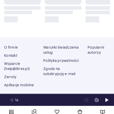
O firmie
Warunki świadczenia
Popularni
usług
autorzy
Kontakt
Polityka prywatności
Wsparcie
(help@litres.pl)
Zgoda na
subskrypcję e-mail
Zwroty
Aplikacje mobilne
1x
Litres Operations Limited
18 Mallow street co. Limerick, Ireland