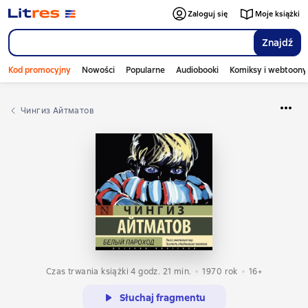
Zaloguj się
Moje książki
Znajdź
Kod promocyjny
Nowości
Popularne
Audiobooki
Komiksy i webtoony
Чингиз Айтматов
Czas trwania książki 4 godz. 21 min.
1970
rok
16+
Słuchaj fragmentu