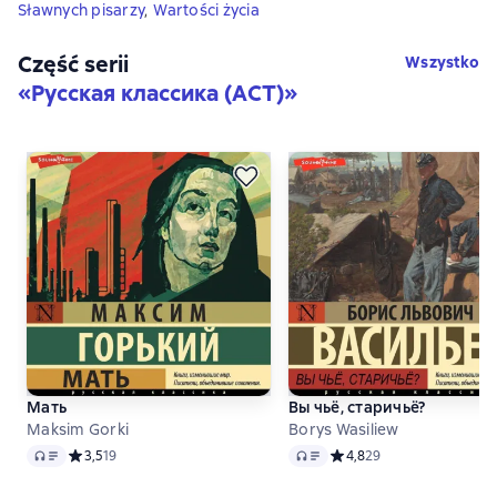
Sławnych pisarzy
,
Wartości życia
Część serii
Wszystko
«
Русская классика (АСТ)
»
Мать
Вы чьё, старичьё?
Maksim Gorki
Borys Wasiliew
Audio
Audio
Средний рейтинг 3,5 на основе 19 оценок
3,5
19
Средний рейтинг 4,8 на 
4,8
29