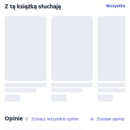
Z tą książką słuchają
Wszystko
Opinie
,
8 opinie
8
Zobacz wszystkie opinie
Zostaw opinię