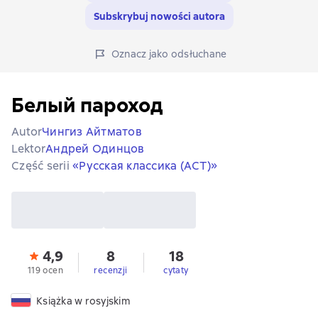
Subskrybuj nowości autora
Oznacz jako odsłuchane
Белый пароход
Autor
Чингиз Айтматов
Lektor
Андрей Одинцов
Część serii
«Русская классика (АСТ)»
4,9
8
18
119 ocen
recenzji
cytaty
Książka w rosyjskim