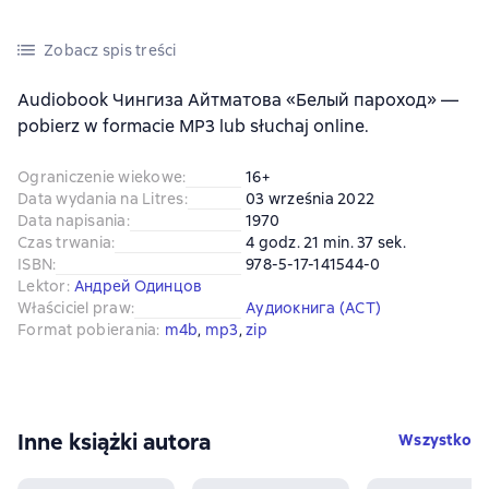
Zobacz spis treści
Audiobook Чингиза Айтматова «Белый пароход» —
pobierz w formacie MP3 lub słuchaj online.
Ograniczenie wiekowe
:
16+
Data wydania na Litres
:
03 września 2022
Data napisania
:
1970
Czas trwania
:
4 godz. 21 min. 37 sek.
ISBN
:
978-5-17-141544-0
Lektor
:
Андрей Одинцов
Właściciel praw
:
Аудиокнига (АСТ)
Format pobierania
:
m4b
, 
mp3
, 
zip
Inne książki autora
Wszystko