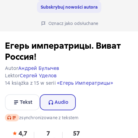
Subskrybuj nowości autora
Oznacz jako odsłuchane
Егерь императрицы. Виват
Россия!
Autor
Андрей Булычев
Lektor
Сергей Уделов
14 książka z 15 w serii
«Егерь Императрицы»
Tekst
Audio
Audio
zsynchronizowane z tekstem
4,7
7
57