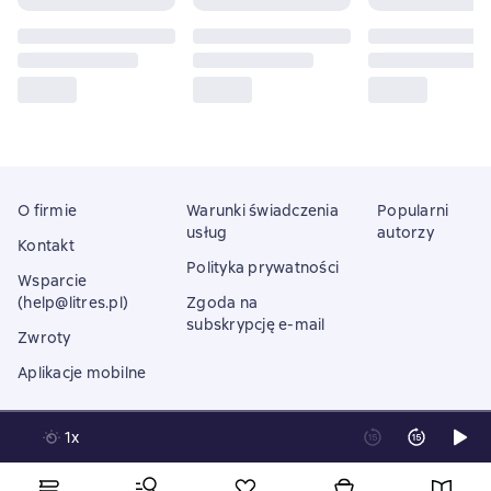
O firmie
Warunki świadczenia
Popularni
usług
autorzy
Kontakt
Polityka prywatności
Wsparcie
(help@litres.pl)
Zgoda na
subskrypcję e-mail
Zwroty
Aplikacje mobilne
1x
Litres Operations Limited
18 Mallow street co. Limerick, Ireland