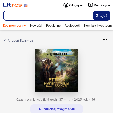
Zaloguj się
Moje książki
Znajdź
Kod promocyjny
Nowości
Popularne
Audiobooki
Komiksy i webtoony
Андрей Булычев
Czas trwania książki 9 godz. 37 min.
2025
rok
16+
Słuchaj fragmentu