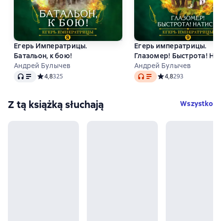
Егерь Императрицы.
Егерь императрицы.
Батальон, к бою!
Глазомер! Быстрота! Нат
Андрей Булычев
Андрей Булычев
Audio
Audio
Средний рейтинг 4,8 на основе 325 оценок
4,8
325
Средний рейтинг 4,8 
4,8
293
Z tą książką słuchają
Wszystko