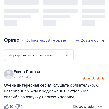
Opinie
,
7 opinie
7
Zobacz wszystkie opinie
Zostaw opinię
Najpopularniejsze pierwsze
Елена Панова
23 Maj 2025
Очень интересная серия, слушать обязательно. С
нетерпением жду продолжения. Отдельное
спасибо за озвучку Сергею Уделову!
Odpowiedz
10
2