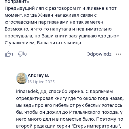
поправить
Предыдущий ляп с разговором гг и Живана в тот
момент, когда Живан налаживал связи с
югославскими партизанами не так заметен
Возможно, я что-то напутала и невнимательно
прослушала, но Ваши книги заслушиваю «до дыр»
С уважением, Ваша читательница
Odpowiedz
1
0
Andrey B.
16 Lipiec 2025
irina16dek, Да, спасибо Ирина. С Карпычем
отредактировал книгу где то около года назад.
Вы ведь про его гибель от рук беслы? Хотелось
бы, чтобы он дожил до Итальянского похода, у
него много дел и в поместье было. Поэтому по
второй редакции серии "Егерь императрицы",