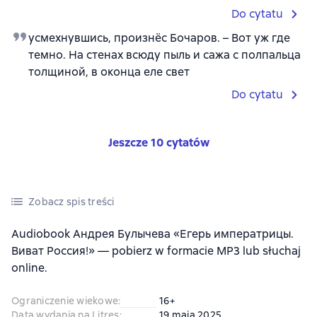
Do cytatu
усмехнувшись, произнёс Бочаров. – Вот уж где
темно. На стенах всюду пыль и сажа с полпальца
толщиной, в оконца еле свет
Do cytatu
Jeszcze 10 cytatów
Zobacz spis treści
Audiobook Андрея Булычева «Егерь императрицы.
Виват Россия!» — pobierz w formacie MP3 lub słuchaj
online.
Ograniczenie wiekowe
:
16+
Data wydania na Litres
:
19 maja 2025