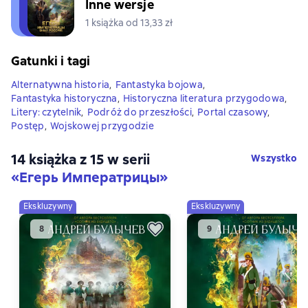
Inne wersje
1 książka od 13,33 zł
Gatunki i tagi
Alternatywna historia
,
Fantastyka bojowa
,
Fantastyka historyczna
,
Historyczna literatura przygodowa
,
Litery: czytelnik
,
Podróż do przeszłości
,
Portal czasowy
,
Postęp
,
Wojskowej przygodzie
14 książka z 15 w serii
Wszystko
«Егерь Императрицы»
Ekskluzywny
Ekskluzywny