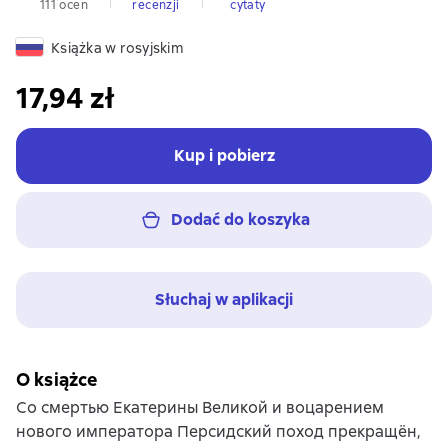
111 ocen
recenzji
cytaty
Książka w rosyjskim
17,94 zł
Kup i pobierz
Dodać do koszyka
Słuchaj w aplikacji
O książce
Со смертью Екатерины Великой и воцарением
нового императора Персидский поход прекращён,