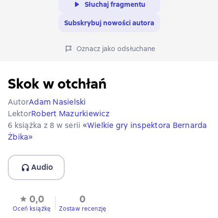
Słuchaj fragmentu
Subskrybuj nowości autora
Oznacz jako odsłuchane
Skok w otchłań
Autor
Adam Nasielski
Lektor
Robert Mazurkiewicz
6 książka z 8 w serii
«Wielkie gry inspektora Bernarda
Żbika»
Audio
0,0
0
Oceń książkę
Zostaw recenzję