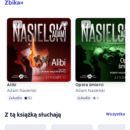
Żbika»
Alibi
Opera śmierci
Adam Nasielski
Adam Nasielski
Audio
Audio
Audio
Средний рейтинг 5 на основе 2 оценок
5
2
Audio
Средний рейтинг 0 на
0
Z tą książką słuchają
Wszystko