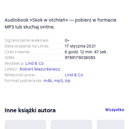
Audiobook «Skok w otchłań» — pobierz w formacie
MP3 lub słuchaj online.
Ograniczenie wiekowe
:
0+
Data wydania na Litres
:
17 stycznia 2021
Czas trwania
:
6 godz. 12 min. 47 sek.
ISBN
:
9789179038083
Wydawca
:
Lind & Co
Lektor
:
Robert Mazurkiewicz
Właściciel praw
:
Lind & Co
Format pobierania
:
m4b
, 
mp3
, 
zip
Inne książki autora
Wszystko