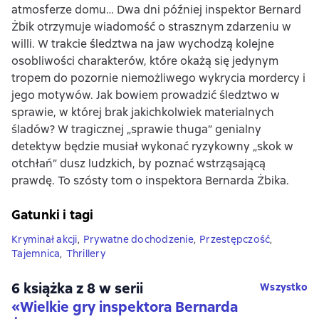
atmosferze domu… Dwa dni później inspektor Bernard
Żbik otrzymuje wiadomość o strasznym zdarzeniu w
willi. W trakcie śledztwa na jaw wychodzą kolejne
osobliwości charakterów, które okażą się jedynym
tropem do pozornie niemożliwego wykrycia mordercy i
jego motywów. Jak bowiem prowadzić śledztwo w
sprawie, w której brak jakichkolwiek materialnych
śladów? W tragicznej „sprawie thuga” genialny
detektyw będzie musiał wykonać ryzykowny „skok w
otchłań” dusz ludzkich, by poznać wstrząsającą
prawdę. To szósty tom o inspektora Bernarda Żbika.
Gatunki i tagi
Kryminał akcji
,
Prywatne dochodzenie
,
Przestępczość
,
Tajemnica
,
Thrillery
6 książka z 8 w serii
Wszystko
«Wielkie gry inspektora Bernarda