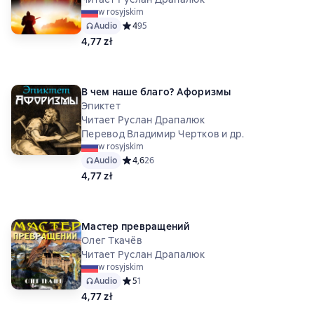
w rosyjskim
Audio
Средний рейтинг 4 на основе 95 оценок
4
95
4,77 zł
В чем наше благо? Афоризмы
Эпиктет
Читает Руслан Драпалюк
Перевод Владимир Чертков и др.
w rosyjskim
Audio
Средний рейтинг 4,6 на основе 26 оценок
4,6
26
4,77 zł
Мастер превращений
Олег Ткачёв
Читает Руслан Драпалюк
w rosyjskim
Audio
Средний рейтинг 5 на основе 1 оценок
5
1
4,77 zł