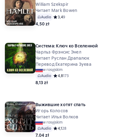
William Szekspir
Читает Mark Bowen
Audio
Средний рейтинг 3,4 на основе 9 оценок
3,4
9
4,50 zł
Система: Ключ ко Вселенной
Чарльз Фрэнсис Энел
Читает Руслан Драпалюк
Перевод Екатерина Зуева
w rosyjskim
Audio
Средний рейтинг 4,8 на основе 173 оценок
4,8
173
8,13 zł
Выжившие хотят спать
Игорь Колосов
Читает Илья Волков
w rosyjskim
Audio
Средний рейтинг 4,1 на основе 28 оценок
4,1
28
7,04 zł