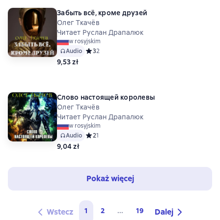
Забыть всё, кроме друзей
Олег Ткачёв
Читает Руслан Драпалюк
w rosyjskim
Audio
Средний рейтинг 3 на основе 2 оценок
3
2
9,53 zł
Слово настоящей королевы
Олег Ткачёв
Читает Руслан Драпалюк
w rosyjskim
Audio
Средний рейтинг 2 на основе 1 оценок
2
1
9,04 zł
Pokaż więcej
1
2
...
19
Wstecz
Dalej