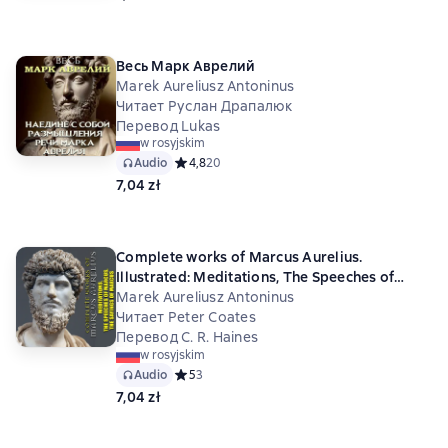
Весь Марк Аврелий
Marek Aureliusz Antoninus
Читает Руслан Драпалюк
Перевод Lukas
w rosyjskim
Audio
Средний рейтинг 4,8 на основе 20 оценок
4,8
20
7,04 zł
Complete works of Marcus Aurelius.
Illustrated: Meditations, The Speeches of
Marcus, The Sayings of Marcus
Marek Aureliusz Antoninus
Читает Peter Coates
Перевод C. R. Haines
w rosyjskim
Audio
Средний рейтинг 5 на основе 3 оценок
5
3
7,04 zł