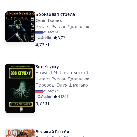
Бронзовая стрела
Олег Ткачёв
Читает Руслан Драпалюк
w rosyjskim
Audio
Средний рейтинг 3,7 на основе 3 оценок
3,7
3
4,77 zł
Зов Ктулху
Howard Phillips Lovecraft
Читает Руслан Драпалюк
Перевод Юлия Шматько
w rosyjskim
Audio
Средний рейтинг 4,1 на основе 201 оценок
4,1
201
4,77 zł
Великий Гэтсби