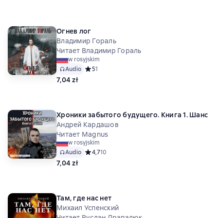
Огнев лог
Владимир Гораль
Читает Владимир Гораль
w rosyjskim
Audio
Средний рейтинг 5 на основе 1 оценок
5
1
7,04 zł
Хроники забытого будущего. Книга 1. Шанс
Андрей Кардашов
Читает Magnus
w rosyjskim
Audio
Средний рейтинг 4,7 на основе 10 оценок
4,7
10
7,04 zł
Там, где нас нет
Михаил Успенский
Читает Руслан Драпалюк