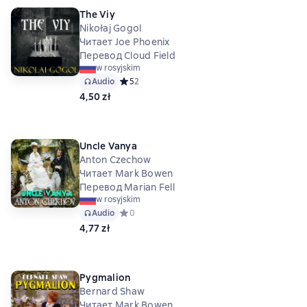
The Viy
Nikołaj Gogol
Читает Joe Phoenix
Перевод Cloud Field
w rosyjskim
Audio
Средний рейтинг 5 на основе 2 оценок
5
2
4,50 zł
Uncle Vanya
Anton Czechow
Читает Mark Bowen
Перевод Marian Fell
w rosyjskim
Audio
Средний рейтинг 0 на основе 0 оценок
0
4,77 zł
Pygmalion
Bernard Shaw
Читает Mark Bowen