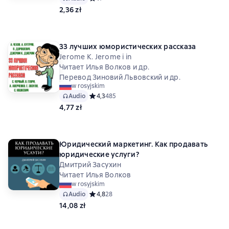
2,36 zł
33 лучших юмористических рассказа
Jerome K. Jerome i in
Читает Илья Волков и др.
Перевод Зиновий Львовский и др.
w rosyjskim
Audio
Средний рейтинг 4,3 на основе 485 оценок
4,3
485
4,77 zł
Юридический маркетинг. Как продавать
юридические услуги?
Дмитрий Засухин
Читает Илья Волков
w rosyjskim
Audio
Средний рейтинг 4,8 на основе 28 оценок
4,8
28
14,08 zł