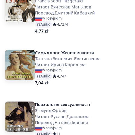
Francis Scott Fitzgerald
Читает Вячеслав Манылов
Перевод Дмитрий Кабацкий
w rosyjskim
Audio
Средний рейтинг 4,7 на основе 274 оценок
4,7
274
4,77 zł
Семь дорог Женственности
Татьяна Зинкевич-Евстигнеева
Читает Ирина Королева
w rosyjskim
Audio
Средний рейтинг 4,7 на основе 47 оценок
4,7
47
7,04 zł
Психологія сексуальності
Зігмунд Фройд
Читает Руслан Драпалюк
Перевод Наталія Іванова
w rosyjskim
Audio
Средний рейтинг 1 на основе 1 оценок
1
1