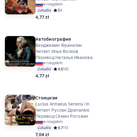
w rosyjskim
Audio
Средний рейтинг 5 на основе 4 оценок
5
4
4,77 zł
Автобиография
Бенджамин Франклин
Читает Илья Волков
Перевод Наталья Иванова
w rosyjskim
Audio
Средний рейтинг 4,6 на основе 142 оценок
4,6
142
4,77 zł
Стоицизм
Lucius Annaeus Seneca i in
Читает Руслан Драпалюк
Перевод Семен Роговин
w rosyjskim
Audio
Средний рейтинг 4,7 на основе 113 оценок
4,7
113
7,04 zł