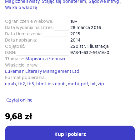
Magiczne światy
,
Stając się bohaterem
,
Sądowe intrygi
,
Walka o władzę
Ograniczenie wiekowe
:
18+
Data wydania na Litres
:
28 marca 2016
Data tłumaczenia
:
2015
Data napisania
:
2014
Objętość
:
250 str. 1 ilustracja
ISBN
:
978-1-632-91516-0
Tłumacz
:
Марианна Черных
Właściciel praw
:
Lukeman Literary Management Ltd
Format pobierania
:
epub
, 
fb2
, 
fb3
, 
html
, 
ios.epub
, 
mobi
, 
pdf
, 
txt
, 
zip
Czytaj online
9,68 zł
Kup i pobierz