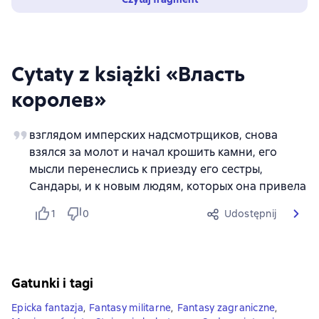
Cytaty z książki «Власть
королев»
взглядом имперских надсмотрщиков, снова
взялся за молот и начал крошить камни, его
мысли перенеслись к приезду его сестры,
Сандары, и к новым людям, которых она привела
1
0
Udostępnij
Gatunki i tagi
Epicka fantazja
,
Fantasy militarne
,
Fantasy zagraniczne
,