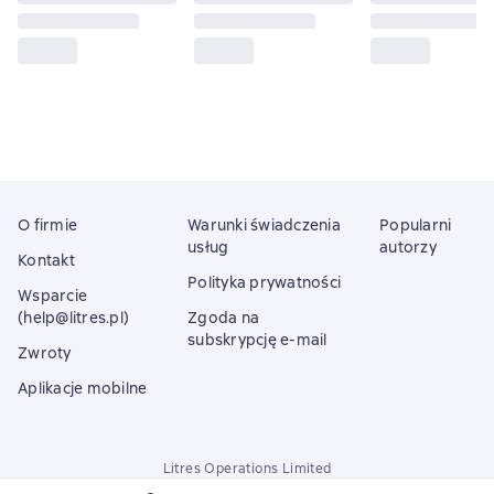
O firmie
Warunki świadczenia
Popularni
usług
autorzy
Kontakt
Polityka prywatności
Wsparcie
(help@litres.pl)
Zgoda na
subskrypcję e-mail
Zwroty
Aplikacje mobilne
Litres Operations Limited
18 Mallow street co. Limerick, Ireland