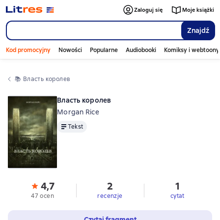
Zaloguj się
Moje książki
Znajdź
Kod promocyjny
Nowości
Popularne
Audiobooki
Komiksy i webtoony
📚 
Власть королев
Власть королев
Morgan Rice
Tekst
Tekst
4,7
2
1
47 ocen
recenzje
cytat
Czytaj fragment