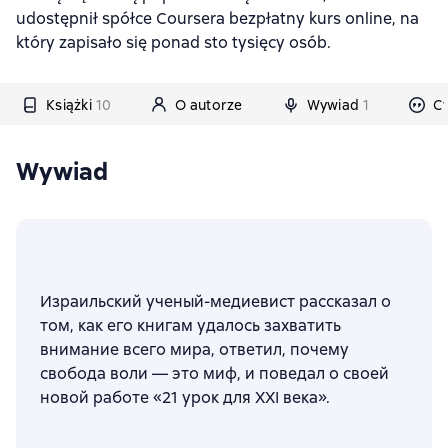
udostępnił spółce Coursera bezpłatny kurs online, na
który zapisało się ponad sto tysięcy osób.
Książki
10
O autorze
Wywiad
1
Cy
Wywiad
Израильский ученый-медиевист рассказал о
том, как его книгам удалось захватить
внимание всего мира, ответил, почему
свобода воли — это миф, и поведал о своей
новой работе «21 урок для XXI века».