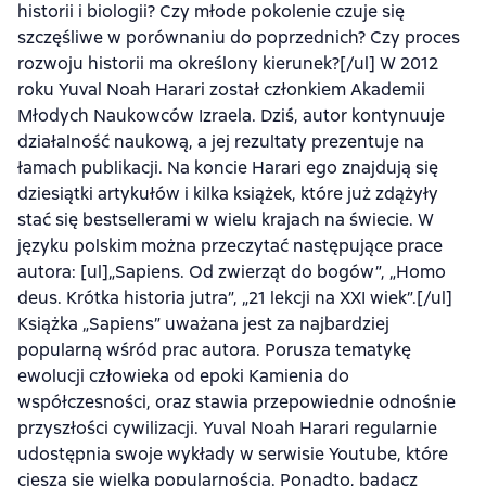
historii i biologii? Czy młode pokolenie czuje się
szczęśliwe w porównaniu do poprzednich? Czy proces
rozwoju historii ma określony kierunek?[/ul] W 2012
roku Yuval Noah Harari został członkiem Akademii
Młodych Naukowców Izraela. Dziś, autor kontynuuje
działalność naukową, a jej rezultaty prezentuje na
łamach publikacji. Na koncie Harari ego znajdują się
dziesiątki artykułów i kilka książek, które już zdążyły
stać się bestsellerami w wielu krajach na świecie. W
języku polskim można przeczytać następujące prace
autora: [ul]„Sapiens. Od zwierząt do bogów”, „Homo
deus. Krótka historia jutra”, „21 lekcji na XXI wiek”.[/ul]
Książka „Sapiens” uważana jest za najbardziej
popularną wśród prac autora. Porusza tematykę
ewolucji człowieka od epoki Kamienia do
współczesności, oraz stawia przepowiednie odnośnie
przyszłości cywilizacji. Yuval Noah Harari regularnie
udostępnia swoje wykłady w serwisie Youtube, które
cieszą się wielką popularnością. Ponadto, badacz