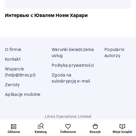
Интервью с Ювалем Ноем Харари
O firmie
Warunki świadczenia
Popularni
usług
autorzy
Kontakt
Polityka prywatności
Wsparcie
(help@litres.pl)
Zgoda na
subskrypcję e-mail
Zwroty
Aplikacje mobilne
Litres Operations Limited
18 Mallow street co. Limerick, Ireland
Główna
Katalog
Odłożone
Koszyk
Moje książki