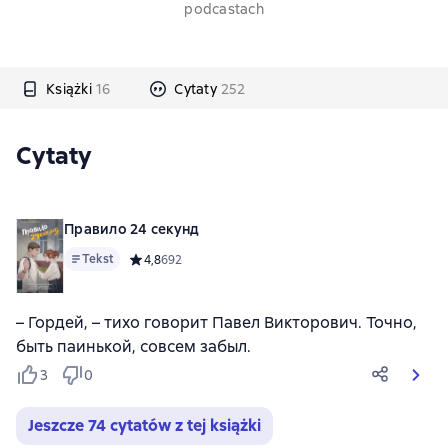
podcastach
Książki
16
Cytaty
252
Cytaty
Правило 24 секунд
Tekst
Средний рейтинг 4,8 на основе 692 оценок
4,8
692
– Гордей, – тихо говорит Павел Викторович. Точно,
быть паинькой, совсем забыл.
3
0
Jeszcze 74 cytatów z tej książki