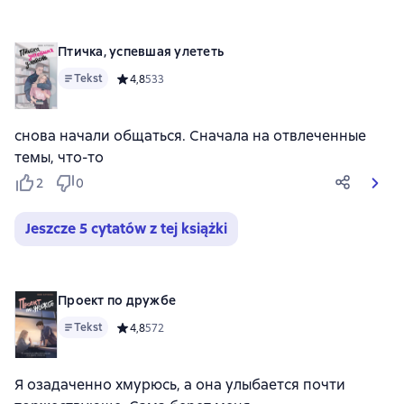
Птичка, успевшая улететь
Tekst
Средний рейтинг 4,8 на основе 533 оценок
4,8
533
снова начали общаться. Сначала на отвлеченные
темы, что-то
2
0
Jeszcze 5 cytatów z tej książki
Проект по дружбе
Tekst
Средний рейтинг 4,8 на основе 572 оценок
4,8
572
Я озадаченно хмурюсь, а она улыбается почти