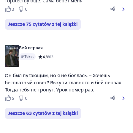
торжествующе. Сама берет меня
3
0
Jeszcze 75 cytatów z tej książki
Бей первая
Tekst
Средний рейтинг 4,8 на основе 813 оценок
4,8
813
Он был пугающим, но я не боялась. – Хочешь
бесплатный совет? Выкупи главного и бей первая.
Тогда тебя не тронут. Урок номер раз.
5
0
Jeszcze 63 cytatów z tej książki