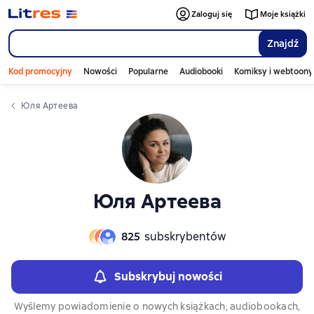
Zaloguj się
Moje książki
Znajdź
Kod promocyjny
Nowości
Popularne
Audiobooki
Komiksy i webtoony
Юля Артеева
Юля Артеева
825
subskrybentów
Subskrybuj nowości
Wyślemy powiadomienie o nowych książkach, audiobookach,