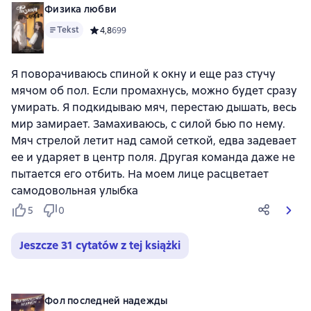
Физика любви
Tekst
Средний рейтинг 4,8 на основе 699 оценок
4,8
699
Я поворачиваюсь спиной к окну и еще раз стучу
мячом об пол. Если промахнусь, можно будет сразу
умирать. Я подкидываю мяч, перестаю дышать, весь
мир замирает. Замахиваюсь, с силой бью по нему.
Мяч стрелой летит над самой сеткой, едва задевает
ее и ударяет в центр поля. Другая команда даже не
пытается его отбить. На моем лице расцветает
самодовольная улыбка
5
0
Jeszcze 31 cytatów z tej książki
Фол последней надежды