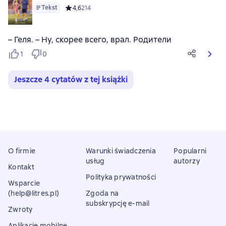
Tekst
Средний рейтинг 4,6 на основе 214 оценок
4,6
214
– Геля. – Ну, скорее всего, врал. Родители
1
0
Jeszcze 4 cytatów z tej książki
O firmie
Warunki świadczenia
Popularni
usług
autorzy
Kontakt
Polityka prywatności
Wsparcie
(help@litres.pl)
Zgoda na
subskrypcję e-mail
Zwroty
Aplikacje mobilne