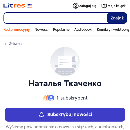
Слайдер с книгами
Zaloguj się
Moje książki
Znajdź
Kod promocyjny
Nowości
Popularne
Audiobooki
Komiksy i webtoony
Główna
Наталья Ткаченко
1
subskrybent
Subskrybuj nowości
Wyślemy powiadomienie o nowych książkach, audiobookach,