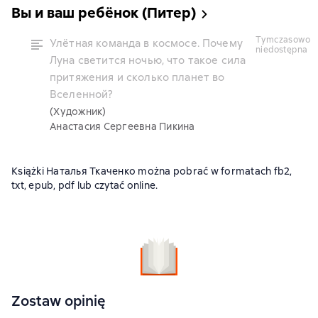
Вы и ваш ребёнок (Питер)
tymczasowo
Улётная команда в космосе. Почему
niedostępna
Луна светится ночью, что такое сила
притяжения и сколько планет во
Вселенной?
(Художник)
Анастасия Сергеевна Пикина
Książki Наталья Ткаченко można pobrać w formatach fb2,
txt, epub, pdf lub czytać online.
Zostaw opinię