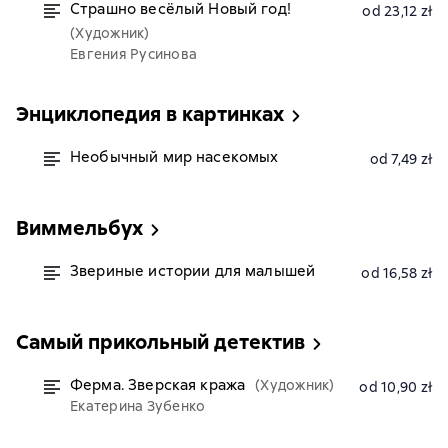
Страшно весёлый Новый год!
od 23,12 zł
(Художник)
Евгения Русинова
Энциклопедия в картинках
Необычный мир насекомых
od 7,49 zł
Виммельбух
Звериные истории для малышей
od 16,58 zł
Самый прикольный детектив
Ферма. Зверская кража
(Художник)
od 10,90 zł
Екатерина Зубенко