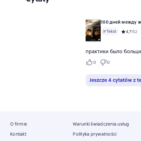
100 дней между 
Tekst
Средний ре
4,7
152
практики было больше
0
0
Jeszcze 4 cytatów z te
O firmie
Warunki świadczenia usług
Kontakt
Polityka prywatności