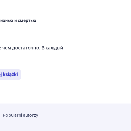
жизнью и смертью
йтинг 4,7 на основе 152 оценок
 чем достаточно. В каждый
j książki
Popularni autorzy