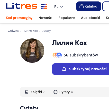
Katalog
PL
Kod promocyjny
Nowości
Popularne
Audiobooki
K
Główna
Лилия Кох
Cytaty
Лилия Кох
56
subskrybentów
Subskrybuj nowości
Książki
7
Cytaty
4
Cytaty