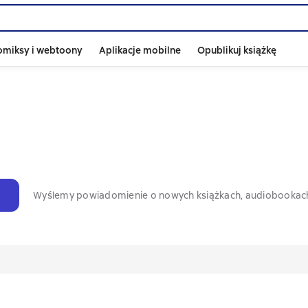
omiksy i webtoony
Aplikacje mobilne
Opublikuj książkę
Wyślemy powiadomienie o nowych książkach, audiobookac