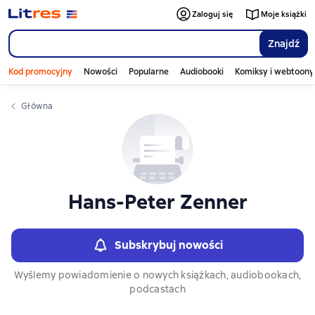
Слайдер с книгами
Zaloguj się
Moje książki
Znajdź
Kod promocyjny
Nowości
Popularne
Audiobooki
Komiksy i webtoony
Główna
Hans-Peter Zenner
Subskrybuj nowości
Wyślemy powiadomienie o nowych książkach, audiobookach,
podcastach