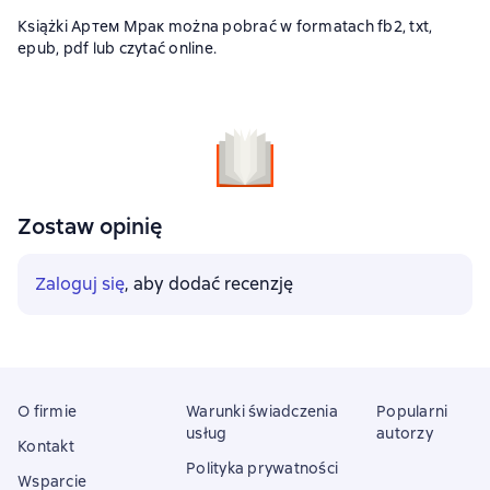
Książki Артем Мрак można pobrać w formatach fb2, txt,
epub, pdf lub czytać online.
Zostaw opinię
Zaloguj się
, aby dodać recenzję
O firmie
Warunki świadczenia
Popularni
usług
autorzy
Kontakt
Polityka prywatności
Wsparcie