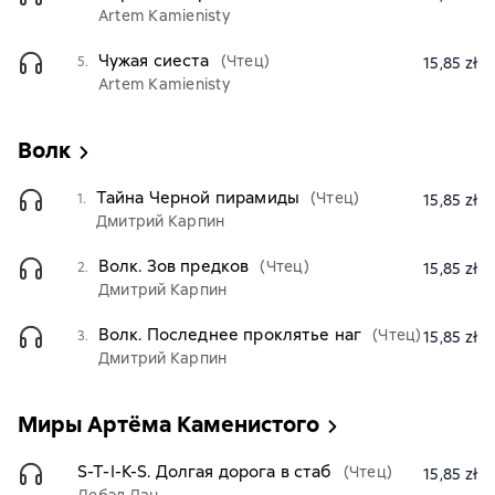
Artem Kamienisty
Чужая сиеста
(Чтец)
5.
15,85 zł
Artem Kamienisty
Волк
Тайна Черной пирамиды
(Чтец)
1.
15,85 zł
Дмитрий Карпин
Волк. Зов предков
(Чтец)
2.
15,85 zł
Дмитрий Карпин
Волк. Последнее проклятье наг
(Чтец)
3.
15,85 zł
Дмитрий Карпин
Миры Артёма Каменистого
S-T-I-K-S. Долгая дорога в стаб
(Чтец)
15,85 zł