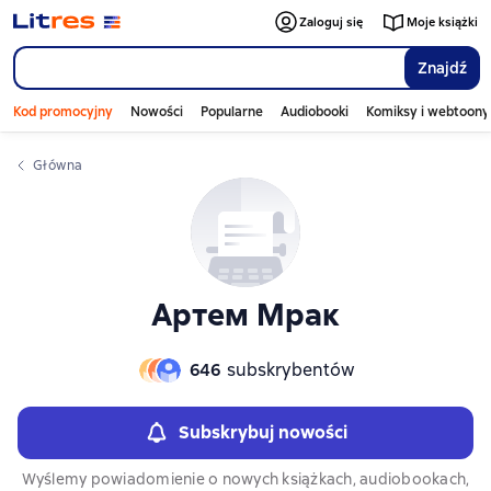
Слайдер с книгами
Zaloguj się
Moje książki
Znajdź
Kod promocyjny
Nowości
Popularne
Audiobooki
Komiksy i webtoony
Główna
Артем Мрак
646
subskrybentów
Subskrybuj nowości
Wyślemy powiadomienie o nowych książkach, audiobookach,