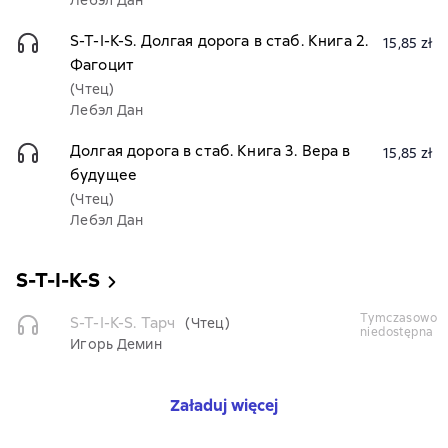
Лебэл Дан
S-T-I-K-S. Долгая дорога в стаб. Книга 2.
15,85 zł
Фагоцит
(Чтец)
Лебэл Дан
Долгая дорога в стаб. Книга 3. Вера в
15,85 zł
будущее
(Чтец)
Лебэл Дан
S-T-I-K-S
tymczasowo
S-T-I-K-S. Тарч
(Чтец)
niedostępna
Игорь Демин
Załaduj więcej