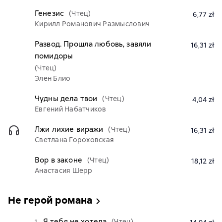
Генезис
(Чтец)
6,77 zł
Кирилл Романович Размыслович
Развод. Прошла любовь, завяли
16,31 zł
помидоры
(Чтец)
Элен Блио
Чудны дела твои
(Чтец)
4,04 zł
Евгений Набатчиков
Лжи лихие виражи
(Чтец)
16,31 zł
Светлана Гороховская
Вор в законе
(Чтец)
18,12 zł
Анастасия Шерр
Не герой романа
Я тебя не хотела
(Чтец)