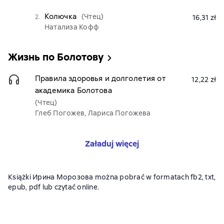
Колючка
(Чтец)
2.
16,31 zł
Натализа Кофф
Жизнь по Болотову
Правила здоровья и долголетия от
12,22 zł
академика Болотова
(Чтец)
Глеб Погожев, Лариса Погожева
Załaduj więcej
Książki Ирина Морозова można pobrać w formatach fb2, txt,
epub, pdf lub czytać online.