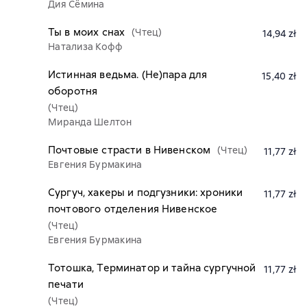
Дия Сёмина
Ты в моих снах
(Чтец)
14,94 zł
Натализа Кофф
Истинная ведьма. (Не)пара для
15,40 zł
оборотня
(Чтец)
Миранда Шелтон
Почтовые страсти в Нивенском
(Чтец)
11,77 zł
Евгения Бурмакина
Сургуч, хакеры и подгузники: хроники
11,77 zł
почтового отделения Нивенское
(Чтец)
Евгения Бурмакина
Тотошка, Терминатор и тайна сургучной
11,77 zł
печати
(Чтец)