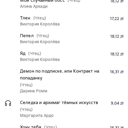
Мой случайный босс
(Чтец)
18,12 zł
Алина Аркади
Тлен
(Чтец)
17,22 zł
Виктория Королёва
Пепел
(Чтец)
18,12 zł
Виктория Королёва
Яд
(Чтец)
18,12 zł
Виктория Королёва
Демон по подписке, или Контракт на
16,31 zł
попаданку
(Чтец)
Дарина Ромм
Селедка и архимаг тёмных искусств
9,04 zł
(Чтец)
Маргарита Ардо
Хочу тебя
(Чтец)
16,31 zł