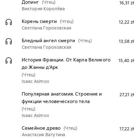
Допинг
(Чтец)
16,31 zł
Виктория Королёва
Корень смерти
(Чтец)
12,22 zł
Светлана Гороховская
Бледный ангел смерти
(Чтец)
13,58 zł
Светлана Гороховская
История Франции. От Карла Великого
15,40 zł
до Жанны д’Арк
(Чтец)
Isaac Asimov
Популярная анатомия. Строение и
27,21 zł
функции человеческого тела
(Чтец)
Isaac Asimov
Семейное древо
(Чтец)
17,22 zł
Анастасия Ватутина