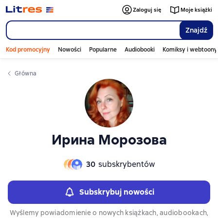
Слайдер с книгами
Zaloguj się
Moje książki
Znajdź
Kod promocyjny
Nowości
Popularne
Audiobooki
Komiksy i webtoony
Główna
Ирина Морозова
30
subskrybentów
Subskrybuj nowości
Wyślemy powiadomienie o nowych książkach, audiobookach,