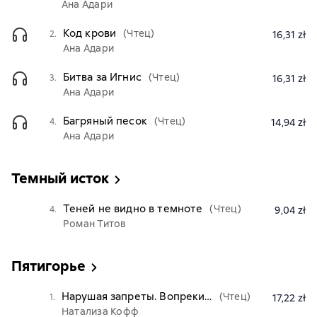
Ана Адари
Код крови
(Чтец)
2.
16,31 zł
Ана Адари
Битва за Игнис
(Чтец)
3.
16,31 zł
Ана Адари
Багряный песок
(Чтец)
4.
14,94 zł
Ана Адари
Темный исток
Теней не видно в темноте
(Чтец)
4.
9,04 zł
Роман Титов
Пятигорье
Нарушая запреты. Вопреки…
(Чтец)
1.
17,22 zł
Натализа Кофф