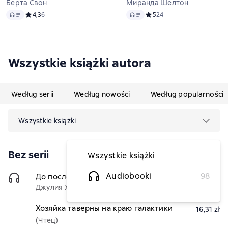
Берта Свон
Миранда Шелтон
Audio
Audio
Средний рейтинг 4,3 на основе 6 оценок
4,3
6
Средний рейтинг 5 на осно
5
24
Wszystkie książki autora
Według serii
Według nowości
Według popularności
Wszystkie książki
Bez serii
Wszystkie książki
Audiobooki
98
До последней строки
(Чтец)
16,31 zł
Джулия Хэнли
Хозяйка таверны на краю галактики
16,31 zł
(Чтец)