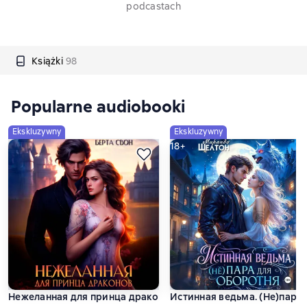
podcastach
Książki
98
Popularne audiobooki
Ekskluzywny
Ekskluzywny
18+
Нежеланная для принца драконов
Истинная ведьма. (Не)пара