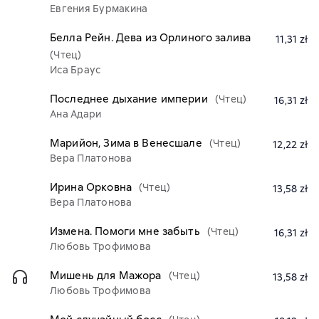
Евгения Бурмакина
Белла Рейн. Дева из Орлиного залива
11,31 zł
(Чтец)
Иса Браус
Последнее дыхание империи
(Чтец)
16,31 zł
Ана Адари
Марийон, Зима в Венесшале
(Чтец)
12,22 zł
Вера Платонова
Ирина Орковна
(Чтец)
13,58 zł
Вера Платонова
Измена. Помоги мне забыть
(Чтец)
16,31 zł
Любовь Трофимова
Мишень для Мажора
(Чтец)
13,58 zł
Любовь Трофимова