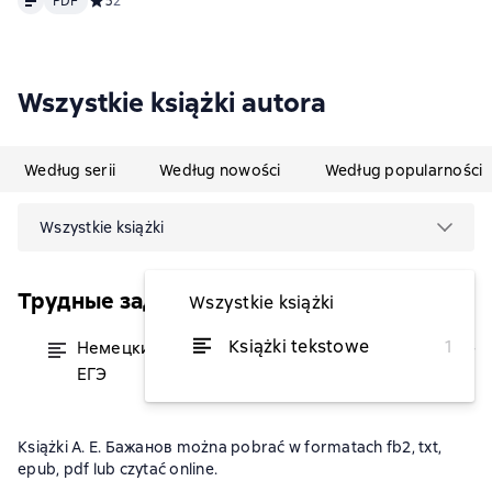
PDF
Средний рейтинг 5 на основе 2 оценок
5
2
Wszystkie książki autora
Według serii
Według nowości
Według popularności
Wszystkie książki
Трудные задания ЕГЭ
Wszystkie książki
Książki tekstowe
1
Немецкий язык. Трудные задания
od 13,83 zł
ЕГЭ
Książki А. Е. Бажанов można pobrać w formatach fb2, txt,
epub, pdf lub czytać online.