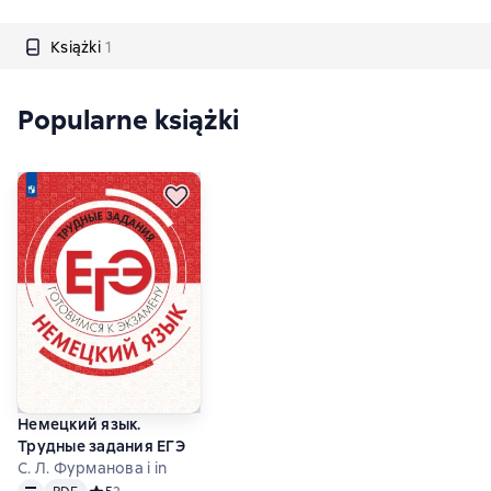
Książki
1
Popularne książki
Немецкий язык.
Трудные задания ЕГЭ
С. Л. Фурманова i in
Tekst
PDF