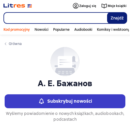
Слайдер с книгами
Zaloguj się
Moje książki
Znajdź
Kod promocyjny
Nowości
Popularne
Audiobooki
Komiksy i webtoony
Główna
А. Е. Бажанов
Subskrybuj nowości
Wyślemy powiadomienie o nowych książkach, audiobookach,
podcastach