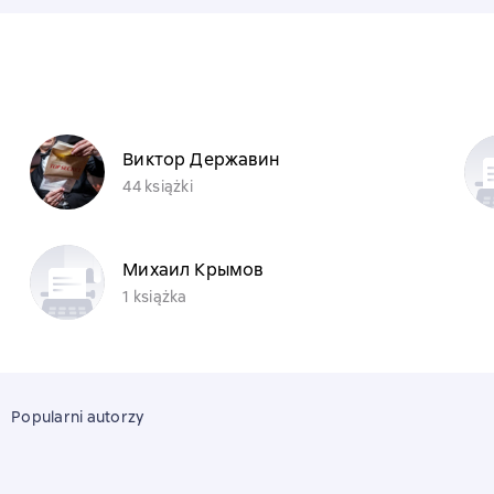
Виктор Державин
44 książki
Михаил Крымов
1 książka
Popularni autorzy