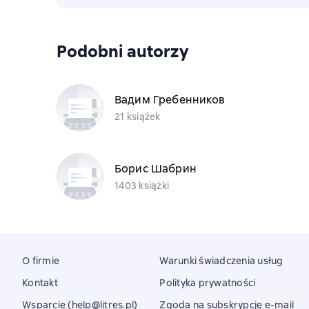
Podobni autorzy
Вадим Гребенников
21 książek
Борис Шабрин
1403 książki
O firmie
Warunki świadczenia usług
Kontakt
Polityka prywatności
Wsparcie (help@litres.pl)
Zgoda na subskrypcję e-mail