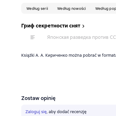
Według serii
Według nowości
Według pop
Гриф секретности снят
Японская разведка против С
Książki А. А. Кириченко można pobrać w formatach
Zostaw opinię
Zaloguj się
, aby dodać recenzję