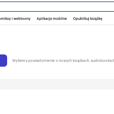
omiksy i webtoony
Aplikacje mobilne
Opublikuj książkę
Wyślemy powiadomienie o nowych książkach, audiobookac