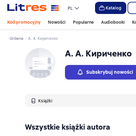
Katalog
PL
Kod promocyjny
Nowości
Popularne
Audiobooki
K
Główna
А. А. Кириченко
А. А. Кириченко
Subskrybuj nowości
Książki
Wszystkie książki autora